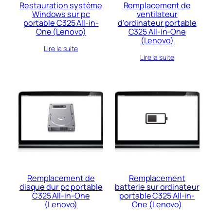
Restauration système
Remplacement de
Windows sur pc
ventilateur
portable C325 All-in-
d’ordinateur portable
One (Lenovo)
C325 All-in-One
(Lenovo)
Lire la suite
Lire la suite
Remplacement de
Remplacement
disque dur pc portable
batterie sur ordinateur
C325 All-in-One
portable C325 All-in-
(Lenovo)
One (Lenovo)