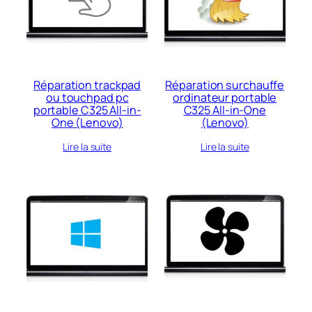
au
plus
ancien
Réparation trackpad
Réparation surchauffe
ou touchpad pc
ordinateur portable
portable C325 All-in-
C325 All-in-One
One (Lenovo)
(Lenovo)
Lire la suite
Lire la suite