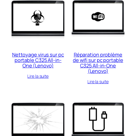
Nettoyage virus sur pc
Réparation problème
portable C325 All-in-
de wifi sur pc portable
One (Lenovo)
C325 All-in-One
(Lenovo)
Lire la suite
Lire la suite