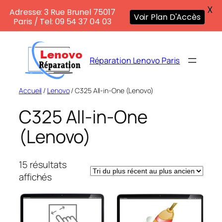
X
Adresse: 3 Rue Brunel 75017
Voir Plan D'Accès
Paris / Tel: 09 54 37 04 03
Aller
au
Réparation Lenovo Paris
contenu
Accueil
/
Lenovo
/ C325 All-in-One (Lenovo)
C325 All-in-One
(Lenovo)
15 résultats
Trié
affichés
du
plus
récent