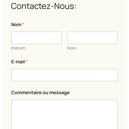
Contactez-Nous:
Nom
*
Prénom
Nom
E-mail
*
m
Commentaire ou message
e
s
s
a
g
e
o