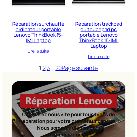
Réparation surchauffe
Réparation trackpad
ordinateur portable
ou touchpad pc
Lenovo ThinkBook 15-
portable Lenovo
IML Laptop
ThinkBook 15-IML
Laptop
Lire la suite
Lire la suite
1
2
3
…
20
Page suivante
Contactez nous vite pour tous types de
réparation pour votre ordinateur Lenovo.
Nous sommes disponibles
immédiatement!