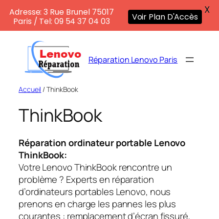
X
Adresse: 3 Rue Brunel 75017
Voir Plan D'Accès
Paris / Tel: 09 54 37 04 03
Aller
au
Réparation Lenovo Paris
contenu
Accueil
/ ThinkBook
ThinkBook
Réparation ordinateur portable Lenovo
ThinkBook:
Votre Lenovo ThinkBook rencontre un
problème ? Experts en réparation
d’ordinateurs portables Lenovo, nous
prenons en charge les pannes les plus
courantes : remplacement d’écran fissuré,