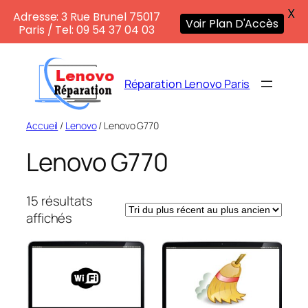
X
Adresse: 3 Rue Brunel 75017
Voir Plan D'Accès
Paris / Tel: 09 54 37 04 03
Aller
au
Réparation Lenovo Paris
contenu
Accueil
/
Lenovo
/ Lenovo G770
Lenovo G770
15 résultats
Trié
affichés
du
plus
récent
au
plus