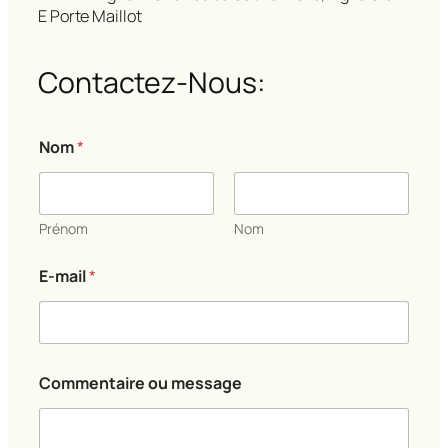
E Porte Maillot
Contactez-Nous:
Nom
*
Prénom
Nom
E
E-mail
*
-
m
a
i
l
E
Commentaire ou message
-
m
a