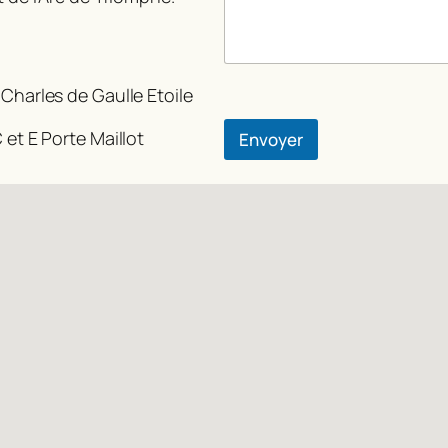
m
m
e
n
 Charles de Gaulle Etoile
t
a
i
 et E Porte Maillot
Envoyer
r
e