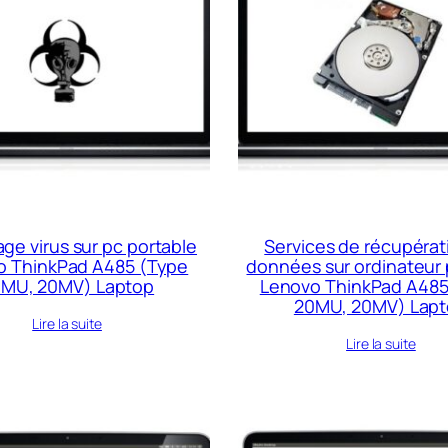
ge virus sur pc portable
Services de récupérat
o ThinkPad A485 (Type
données sur ordinateur 
MU, 20MV) Laptop
Lenovo ThinkPad A485
20MU, 20MV) Lap
Lire la suite
Lire la suite