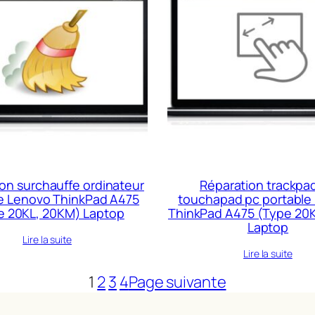
on surchauffe ordinateur
Réparation trackpa
e Lenovo ThinkPad A475
touchapad pc portable
e 20KL, 20KM) Laptop
ThinkPad A475 (Type 20
Laptop
Lire la suite
Lire la suite
1
2
3
4
Page suivante