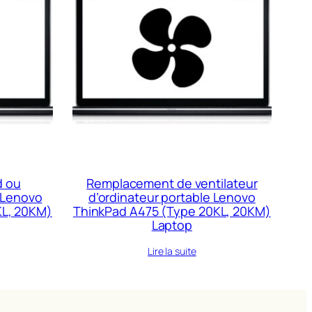
d ou
Remplacement de ventilateur
 Lenovo
d’ordinateur portable Lenovo
KL, 20KM)
ThinkPad A475 (Type 20KL, 20KM)
Laptop
Lire la suite