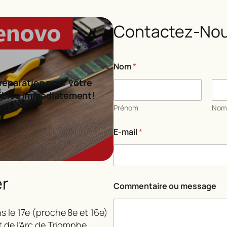
Contactez-Nou
Nom
*
réparation pour votre
ibles immédiatement!
Prénom
No
E-mail
*
er
*
Commentaire ou message
N
o
m
s le 17e (proche 8e et 16e)
C
t de l’Arc de Triomphe.
o