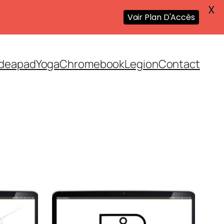
X
Voir Plan D'Accès
Ideapad
Yoga
Chromebook
Legion
Contact