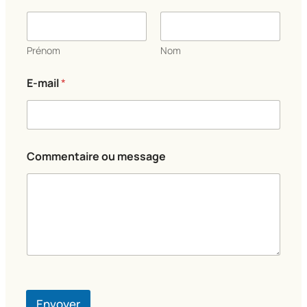
Prénom
Nom
E-mail
*
E
Commentaire ou message
-
m
a
i
l
E
-
m
a
i
l
*
Envoyer