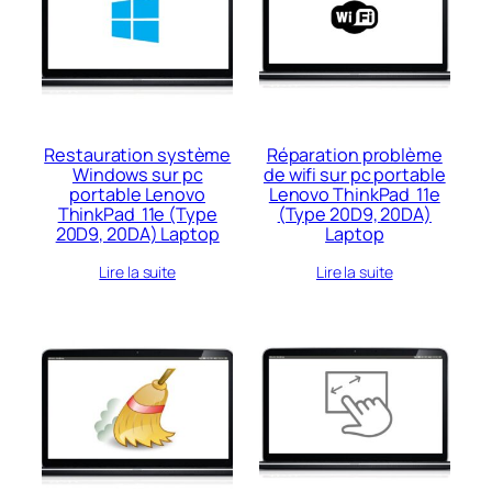
récent
au
plus
ancien
Restauration système
Réparation problème
Windows sur pc
de wifi sur pc portable
portable Lenovo
Lenovo ThinkPad 11e
ThinkPad 11e (Type
(Type 20D9, 20DA)
20D9, 20DA) Laptop
Laptop
Lire la suite
Lire la suite