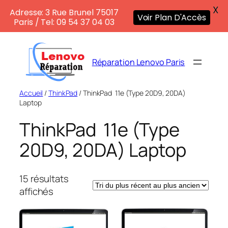
X
Adresse: 3 Rue Brunel 75017
Voir Plan D'Accès
Paris / Tel: 09 54 37 04 03
Aller
au
Réparation Lenovo Paris
contenu
Accueil
/
ThinkPad
/ ThinkPad 11e (Type 20D9, 20DA)
Laptop
ThinkPad 11e (Type
20D9, 20DA) Laptop
15 résultats
Trié
affichés
du
plus