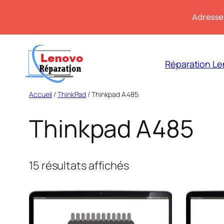
Adresse:
Aller
au
Réparation Le
contenu
Accueil
/
ThinkPad
/ Thinkpad A485
Thinkpad A485
Trié
15 résultats affichés
du
plus
récent