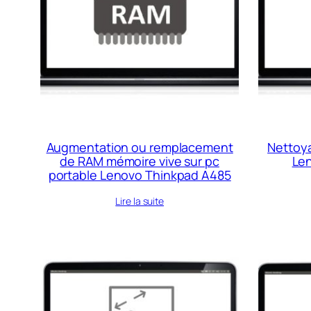
au
plus
ancien
Augmentation ou remplacement
Nettoya
de RAM mémoire vive sur pc
Le
portable Lenovo Thinkpad A485
Lire la suite