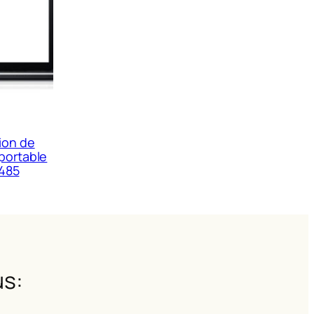
ion de
portable
485
s: