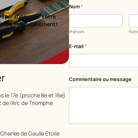
Nom
*
réparation pour votre
ibles immédiatement!
Prénom
No
m
E-mail
*
e
s
s
a
g
er
e
Commentaire ou message
N
o
m
s le 17e (proche 8e et 16e)
o
t de l’Arc de Triomphe.
u
 Charles de Gaulle Etoile