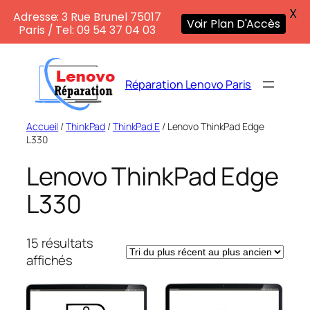
X
Adresse: 3 Rue Brunel 75017
Voir Plan D'Accès
Paris / Tel: 09 54 37 04 03
Aller
au
Réparation Lenovo Paris
contenu
Accueil
/
ThinkPad
/
ThinkPad E
/ Lenovo ThinkPad Edge
L330
Lenovo ThinkPad Edge
L330
15 résultats
Trié
affichés
du
plus