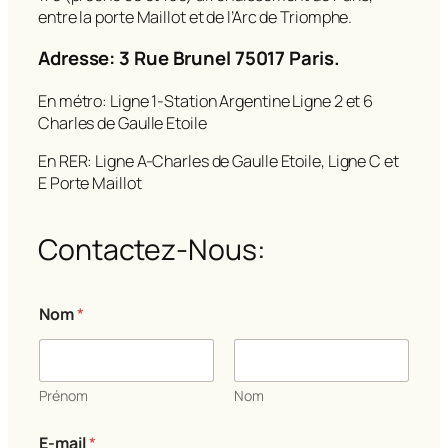
entre la porte Maillot et de l’Arc de Triomphe.
Adresse: 3 Rue Brunel 75017 Paris.
En métro: Ligne 1-Station Argentine Ligne 2 et 6
Charles de Gaulle Etoile
En RER: Ligne A-Charles de Gaulle Etoile, Ligne C et
E Porte Maillot
Contactez-Nous:
m
Nom
*
e
s
s
a
g
Prénom
Nom
e
N
E-mail
*