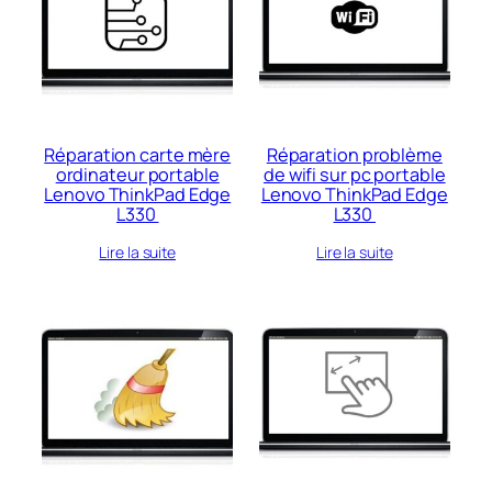
récent
au
plus
ancien
Réparation carte mère
Réparation problème
ordinateur portable
de wifi sur pc portable
Lenovo ThinkPad Edge
Lenovo ThinkPad Edge
L330
L330
Lire la suite
Lire la suite