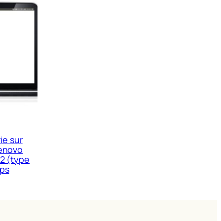
ie sur
Lenovo
2 (type
ops