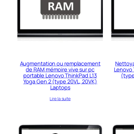
au
plus
ancien
Augmentation ou remplacement
Nettoya
de RAM mémoire vive sur pc
Lenovo 
portable Lenovo ThinkPad L13
(typ
Yoga Gen 2 (type 20VL, 20VK)
Laptops
Lire la suite