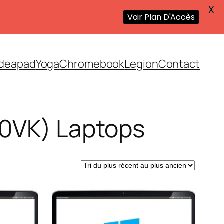
X
Voir Plan D'Accès
Ideapad
Yoga
Chromebook
Legion
Contact
20VK) Laptops