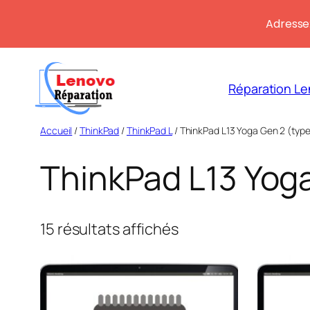
Adresse:
Aller
au
Réparation Le
contenu
Accueil
/
ThinkPad
/
ThinkPad L
/ ThinkPad L13 Yoga Gen 2 (typ
ThinkPad L13 Yog
Trié
15 résultats affichés
du
plus
récent