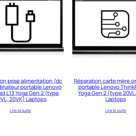
on prise alimentation (dc
Réparation carte mère o
dinateur portable Lenovo
portable Lenovo Think
ad L13 Yoga Gen 2 (type
Yoga Gen 2 (type 20VL
VL, 20VK) Laptops
Laptops
Lire la suite
Lire la suite