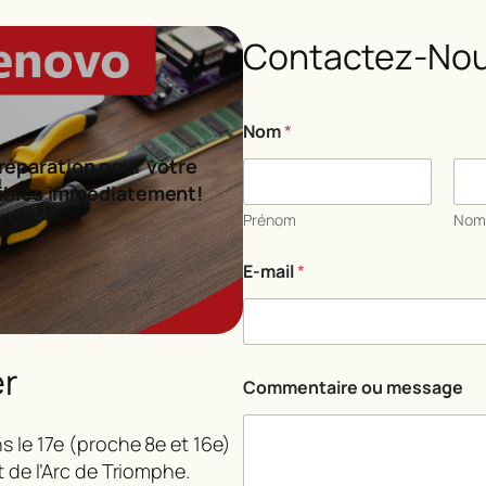
Contactez-Nou
C
Nom
*
o
m
réparation pour votre
m
ibles immédiatement!
e
n
Prénom
No
t
a
E-mail
*
i
r
e
*
o
er
u
Commentaire ou message
s le 17e (proche 8e et 16e)
t de l’Arc de Triomphe.