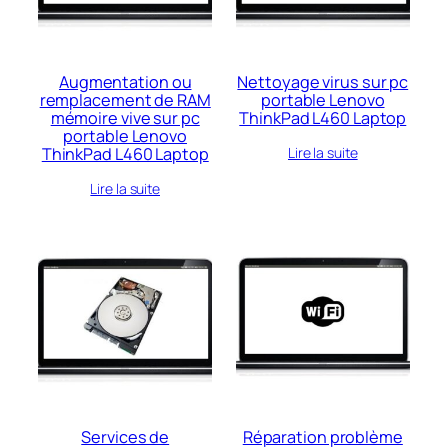
ancien
Augmentation ou
Nettoyage virus sur pc
remplacement de RAM
portable Lenovo
mémoire vive sur pc
ThinkPad L460 Laptop
portable Lenovo
ThinkPad L460 Laptop
Lire la suite
Lire la suite
Services de
Réparation problème