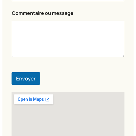
o
m
Commentaire ou message
Envoyer