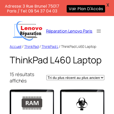
X
Adresse: 3 Rue Brunel 75017
Voir Plan D'Accès
Paris / Tel: 09 54 37 04 03
Aller
au
Réparation Lenovo Paris
contenu
Accueil
/
ThinkPad
/
ThinkPad L
/ ThinkPad L460 Laptop
ThinkPad L460 Laptop
15 résultats
Trié
affichés
du
plus
récent
au
plus