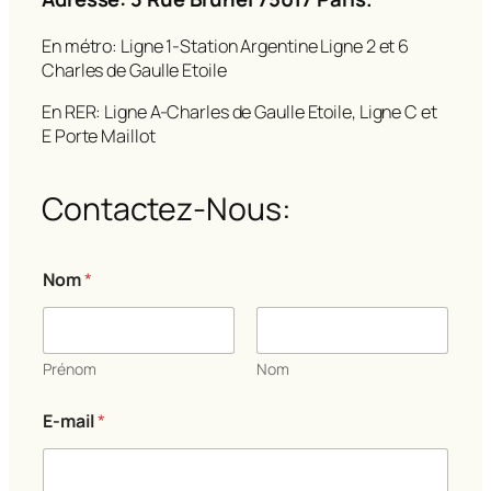
En métro: Ligne 1-Station Argentine Ligne 2 et 6
Charles de Gaulle Etoile
En RER: Ligne A-Charles de Gaulle Etoile, Ligne C et
E Porte Maillot
Contactez-Nous:
Nom
*
Prénom
Nom
*
E-mail
*
N
o
m
N