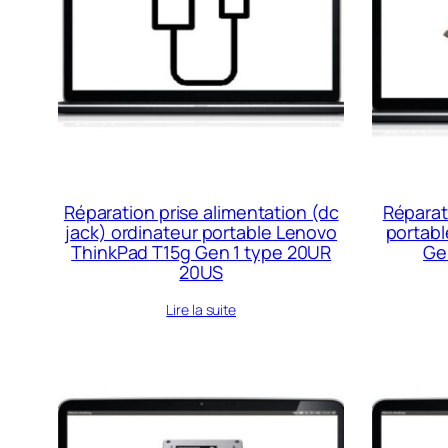
au
plus
ancien
Réparation prise alimentation (dc
Réparat
jack) ordinateur portable Lenovo
portab
ThinkPad T15g Gen 1 type 20UR
Ge
20US
Lire la suite