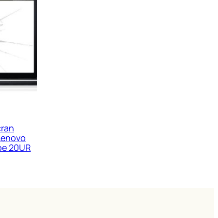
cran
 Lenovo
ype 20UR