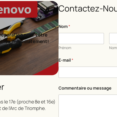
Contactez-Nou
m
Nom
*
e
s
réparation pour votre
s
ibles immédiatement!
a
g
Prénom
No
e
C
E-mail
*
o
m
m
e
n
er
t
Commentaire ou message
a
i
s le 17e (proche 8e et 16e)
r
e
t de l’Arc de Triomphe.
*