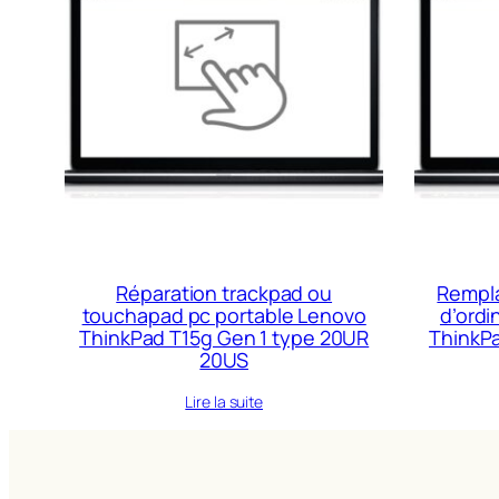
Réparation trackpad ou
Rempla
touchapad pc portable Lenovo
d’ordi
ThinkPad T15g Gen 1 type 20UR
ThinkPa
20US
Lire la suite