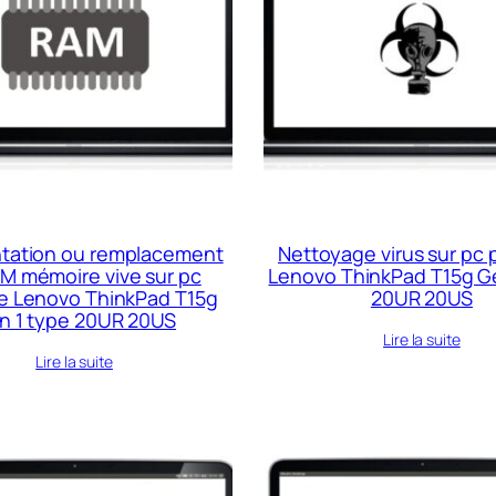
ation ou remplacement
Nettoyage virus sur pc 
M mémoire vive sur pc
Lenovo ThinkPad T15g Ge
le Lenovo ThinkPad T15g
20UR 20US
n 1 type 20UR 20US
Lire la suite
Lire la suite