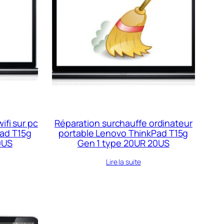
ifi sur pc
Réparation surchauffe ordinateur
ad T15g
portable Lenovo ThinkPad T15g
0US
Gen 1 type 20UR 20US
Lire la suite