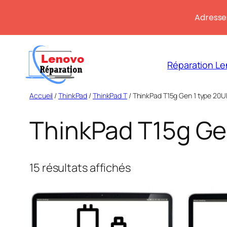
Adresse:
Aller
au
Réparation Le
contenu
Accueil
/
ThinkPad
/
ThinkPad T
/ ThinkPad T15g Gen 1 type 20
ThinkPad T15g Ge
Trié
15 résultats affichés
du
plus
récent