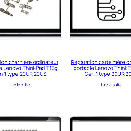
ion charnière ordinateur
Réparation carte mère o
le Lenovo ThinkPad T15g
portable Lenovo ThinkP
n 1 type 20UR 20US
Gen 1 type 20UR 2
Lire la suite
Lire la suite