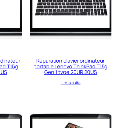
rdinateur
Réparation clavier ordinateur
ad T15g
portable Lenovo ThinkPad T15g
0US
Gen 1 type 20UR 20US
Lire la suite