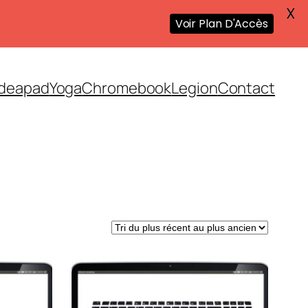
X
Voir Plan D'Accès
Ideapad
Yoga
Chromebook
Legion
Contact