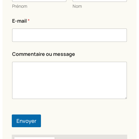
m
Prénom
Nom
e
n
E-mail
*
t
a
i
r
e
Commentaire ou message
Envoyer