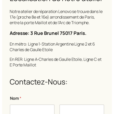
Notre atelier de réparation Lenovo se trouve dans le
17e (proche 8e et 16e) arrondissement de Paris,
entre la porte Maillot et de l’Arc de Triomphe.
Adresse: 3 Rue Brunel 75017 Paris.
En métro: Ligne 1-Station Argentine Ligne 2 et 6
Charles de Gaulle Etoile
En RER: Ligne A-Charles de Gaulle Etoile, Ligne C et
E Porte Maillot
Contactez-Nous:
*
Nom
*
*
C
o
m