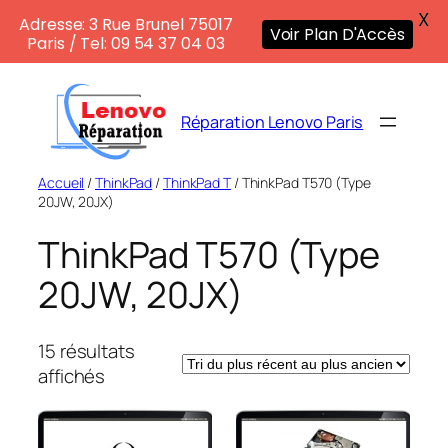
X
Adresse: 3 Rue Brunel 75017
Voir Plan D'Accès
Paris / Tel: 09 54 37 04 03
Aller
au
Réparation Lenovo Paris
contenu
Accueil
/
ThinkPad
/
ThinkPad T
/ ThinkPad T570 (Type
20JW, 20JX)
ThinkPad T570 (Type
20JW, 20JX)
15 résultats
Trié
affichés
du
plus