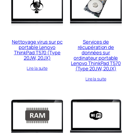
récent
au
plus
ancien
Nettoyage virus sur pc
Services de
portable Lenovo
récupération de
ThinkPad T570 (Type
données sur
20JW, 20JX)
ordinateur portable
Lenovo ThinkPad T570
(Type 20JW, 20JX)
Lire la suite
Lire la suite