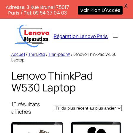
X
Adresse: 3 Rue Brunel 75017
Voir Plan D'Accès
Paris / Tel: 09 54 37 04 03
Aller
au
Réparation Lenovo Paris
contenu
Accueil
/
ThinkPad
/
Thinkpad W
/ Lenovo ThinkPad W530
Laptop
Lenovo ThinkPad
W530 Laptop
15 résultats
Trié
affichés
du
plus