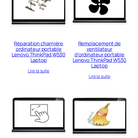
récent
au
plus
ancien
Réparation charnière
Remplacement de
ordinateur portable
ventilateur
Lenovo ThinkPad W530
d’ordinateur portable
Laptop
Lenovo ThinkPad W530
Laptop
Lire la suite
Lire la suite