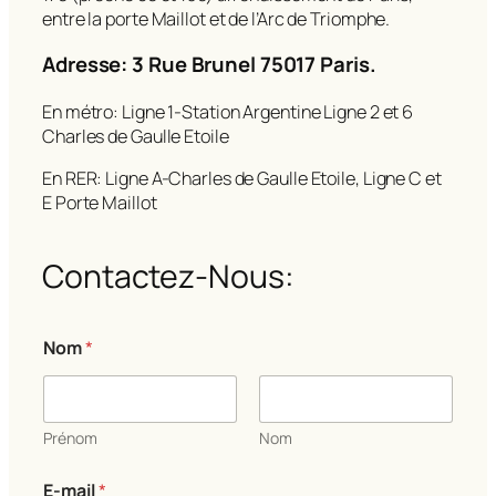
entre la porte Maillot et de l’Arc de Triomphe.
Adresse: 3 Rue Brunel 75017 Paris.
En métro: Ligne 1-Station Argentine Ligne 2 et 6
Charles de Gaulle Etoile
En RER: Ligne A-Charles de Gaulle Etoile, Ligne C et
E Porte Maillot
Contactez-Nous:
N
Nom
*
o
m
C
o
m
Prénom
Nom
m
e
E-mail
*