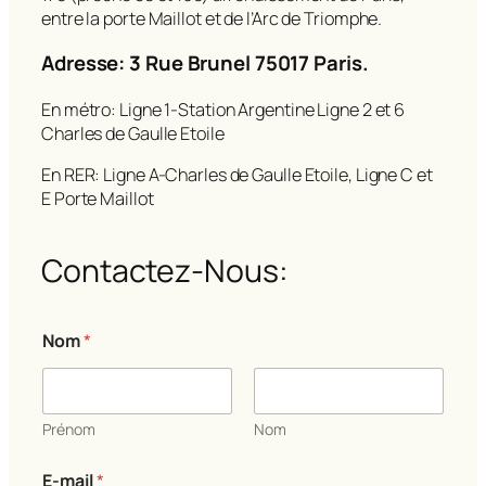
entre la porte Maillot et de l’Arc de Triomphe.
Adresse: 3 Rue Brunel 75017 Paris.
En métro: Ligne 1-Station Argentine Ligne 2 et 6
Charles de Gaulle Etoile
En RER: Ligne A-Charles de Gaulle Etoile, Ligne C et
E Porte Maillot
Contactez-Nous:
N
Nom
*
o
m
C
o
m
Prénom
Nom
m
e
E-mail
*