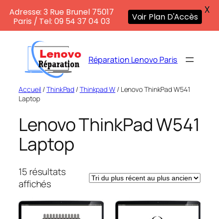
X
Adresse: 3 Rue Brunel 75017
Voir Plan D'Accès
Paris / Tel: 09 54 37 04 03
Aller
au
Réparation Lenovo Paris
contenu
Accueil
/
ThinkPad
/
Thinkpad W
/ Lenovo ThinkPad W541
Laptop
Lenovo ThinkPad W541
Laptop
15 résultats
Trié
affichés
du
plus