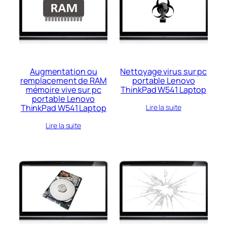
récent
au
plus
ancien
Augmentation ou
Nettoyage virus sur pc
remplacement de RAM
portable Lenovo
mémoire vive sur pc
ThinkPad W541 Laptop
portable Lenovo
ThinkPad W541 Laptop
Lire la suite
Lire la suite