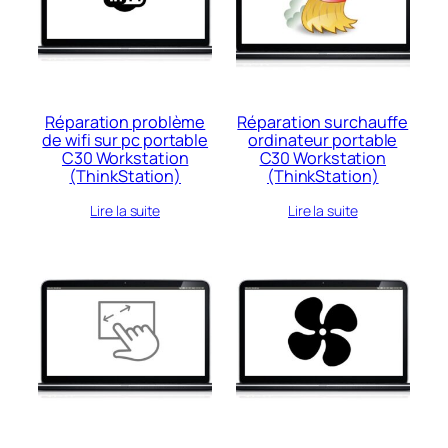
au
plus
ancien
Réparation problème
Réparation surchauffe
de wifi sur pc portable
ordinateur portable
C30 Workstation
C30 Workstation
(ThinkStation)
(ThinkStation)
Lire la suite
Lire la suite