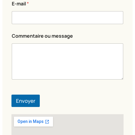
E-mail
*
o
Commentaire ou message
u
N
o
m
E
-
m
a
i
l
Envoyer