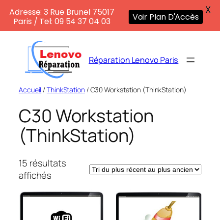
X
Adresse: 3 Rue Brunel 75017
Voir Plan D'Accès
Paris / Tel: 09 54 37 04 03
Aller
au
Réparation Lenovo Paris
contenu
Accueil
/
ThinkStation
/ C30 Workstation (ThinkStation)
C30 Workstation
(ThinkStation)
15 résultats
Trié
affichés
du
plus
récent