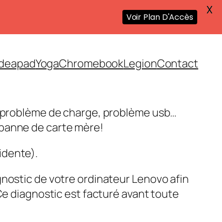
X
Voir Plan D'Accès
Ideapad
Yoga
Chromebook
Legion
Contact
, problème de charge, problème usb…
panne de carte mère!
idente).
gnostic de votre ordinateur Lenovo afin
 Ce diagnostic est facturé avant toute