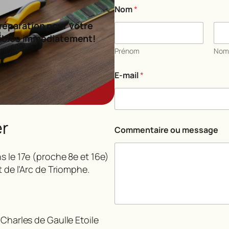
Nom
*
réparation pour votre
ibles immédiatement!
Prénom
No
E
E-mail
*
-
m
a
i
l
er
o
Commentaire ou message
u
N
o
s le 17e (proche 8e et 16e)
m
t de l’Arc de Triomphe.
 Charles de Gaulle Etoile