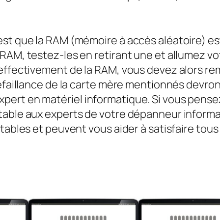
est que la RAM (mémoire à accès aléatoire) e
 RAM, testez-les en retirant une et allumez v
 effectivement de la RAM, vous devez alors re
défaillance de la carte mère mentionnés devro
ert en matériel informatique. Si vous pensez
table aux experts de votre dépanneur informat
rtables et peuvent vous aider à satisfaire tou