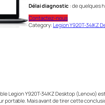
Délai diagnostic
: de quelques h
Contactez-nous
Category:
Legion Y920T-34IKZ D
able Legion Y920T-34IKZ Desktop (Lenovo) est
r portable. Mais avant de tirer cette conclu