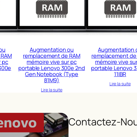
ou
Augmentation ou
Augmentation 
 RAM
remplacement de RAM
remplacement de
r pc
mémoire vive sur pc
mémoire vive su
300e
portable Lenovo 300e 2nd
portable Lenovo 
Gen Notebook (Type
11IBR
81M9)
Lire la suite
Lire la suite
Contactez-Nou