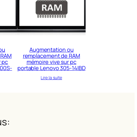
ou
Augmentation ou
 RAM
remplacement de RAM
r pc
mémoire vive sur pc
300S-
portable Lenovo 305-14IBD
Lire la suite
s: