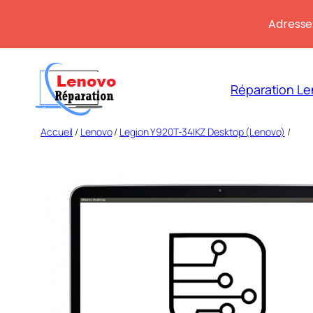
Adresse:
Aller
au
Réparation Le
contenu
Accueil
/
Lenovo
/
Legion Y920T-34IKZ Desktop (Lenovo)
/