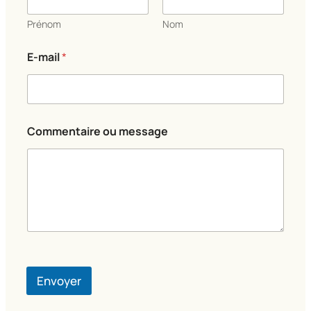
a
i
Prénom
Nom
l
N
E-mail
*
o
m
Commentaire ou message
Envoyer