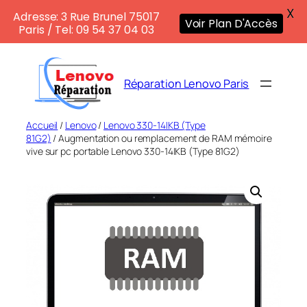
X
Adresse: 3 Rue Brunel 75017
Voir Plan D'Accès
Paris / Tel: 09 54 37 04 03
Aller
au
Réparation Lenovo Paris
contenu
Accueil
/
Lenovo
/
Lenovo 330-14IKB (Type
81G2)
/ Augmentation ou remplacement de RAM mémoire
vive sur pc portable Lenovo 330-14IKB (Type 81G2)