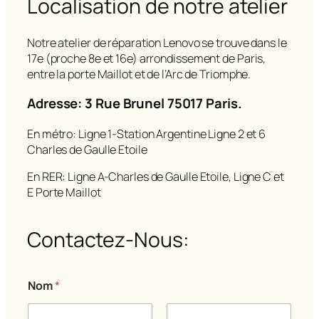
Localisation de notre atelier
Notre atelier de réparation Lenovo se trouve dans le
17e (proche 8e et 16e) arrondissement de Paris,
entre la porte Maillot et de l’Arc de Triomphe.
Adresse: 3 Rue Brunel 75017 Paris.
En métro: Ligne 1-Station Argentine Ligne 2 et 6
Charles de Gaulle Etoile
En RER: Ligne A-Charles de Gaulle Etoile, Ligne C et
E Porte Maillot
Contactez-Nous:
*
Nom
*
E
-
m