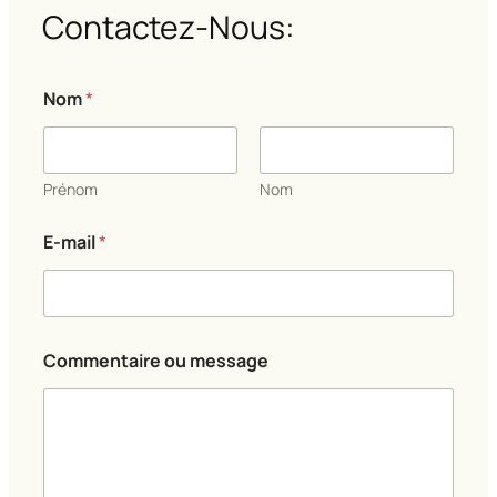
Contactez-Nous:
Nom
*
Prénom
Nom
E-mail
*
N
Commentaire ou message
o
m
*
E
-
m
a