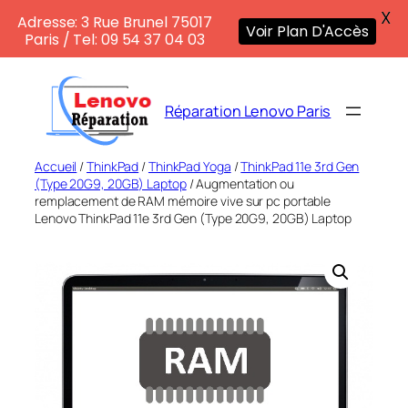
X
Adresse: 3 Rue Brunel 75017
Voir Plan D'Accès
Paris / Tel: 09 54 37 04 03
Aller
au
Réparation Lenovo Paris
contenu
Accueil
/
ThinkPad
/
ThinkPad Yoga
/
ThinkPad 11e 3rd Gen
(Type 20G9, 20GB) Laptop
/ Augmentation ou
remplacement de RAM mémoire vive sur pc portable
Lenovo ThinkPad 11e 3rd Gen (Type 20G9, 20GB) Laptop