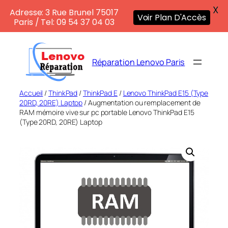
X
Adresse: 3 Rue Brunel 75017
Voir Plan D'Accès
Paris / Tel: 09 54 37 04 03
Aller
au
Réparation Lenovo Paris
contenu
Accueil
/
ThinkPad
/
ThinkPad E
/
Lenovo ThinkPad E15 (Type
20RD, 20RE) Laptop
/ Augmentation ou remplacement de
RAM mémoire vive sur pc portable Lenovo ThinkPad E15
(Type 20RD, 20RE) Laptop