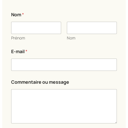
Nom
*
Prénom
Nom
*
E-mail
*
C
o
m
m
e
n
Commentaire ou message
t
a
i
r
e
E
-
m