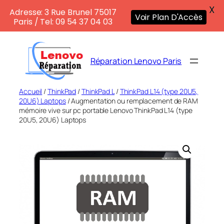
X
Adresse: 3 Rue Brunel 75017
Voir Plan D'Accès
Paris / Tel: 09 54 37 04 03
Aller
au
Réparation Lenovo Paris
contenu
Accueil
/
ThinkPad
/
ThinkPad L
/
ThinkPad L14 (type 20U5,
20U6) Laptops
/ Augmentation ou remplacement de RAM
mémoire vive sur pc portable Lenovo ThinkPad L14 (type
20U5, 20U6) Laptops