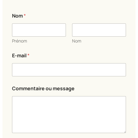
N
Nom
*
o
m
C
o
m
Prénom
Nom
m
e
E-mail
*
n
t
a
i
r
e
Commentaire ou message
*