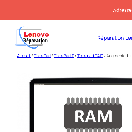
Adresse:
Aller
au
Réparation Le
contenu
Accueil
/
ThinkPad
/
ThinkPad T
/
Thinkpad T410
/ Augmentation