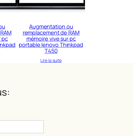
ou
Augmentation ou
 RAM
remplacement de RAM
r pc
mémoire vive sur pc
inkpad
portable lenovo Thinkpad
T450
Lire la suite
s: