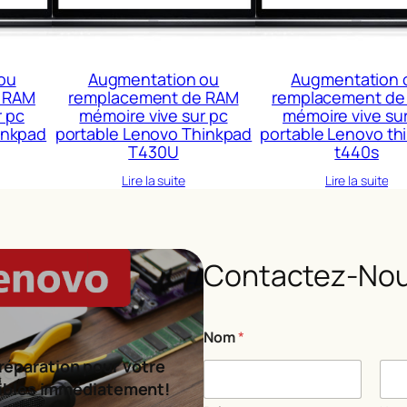
ou
Augmentation ou
Augmentation 
 RAM
remplacement de RAM
remplacement de
r pc
mémoire vive sur pc
mémoire vive su
inkpad
portable Lenovo Thinkpad
portable Lenovo th
T430U
t440s
Lire la suite
Lire la suite
Contactez-Nou
Nom
*
réparation pour votre
ibles immédiatement!