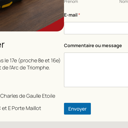
Prénom
No
E-mail
*
er
N
Commentaire ou message
o
m
E
s le 17e (proche 8e et 16e)
-
t de l’Arc de Triomphe.
m
a
i
l
*
 Charles de Gaulle Etoile
 et E Porte Maillot
Envoyer