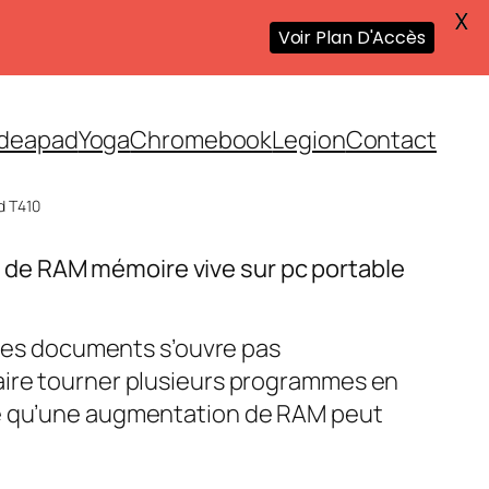
X
Voir Plan D'Accès
Ideapad
Yoga
Chromebook
Legion
Contact
d T410
de RAM mémoire vive sur pc portable
, les documents s’ouvre pas
aire tourner plusieurs programmes en
le qu’une augmentation de RAM peut