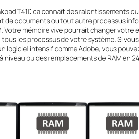
inkpad T410 ca connaît des ralentissements o
nt de documents ou tout autre processus inf
M. Votre mémoire vive pourrait changer votre
ous les processus de votre système. Si vous s
 un logiciel intensif comme Adobe, vous pouve
s à niveau ou des remplacements de RAM en 24