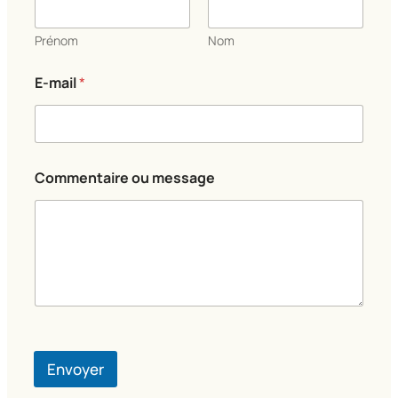
Prénom
Nom
C
E-mail
*
o
m
m
e
n
t
Commentaire ou message
a
i
r
e
*
N
o
m
Envoyer