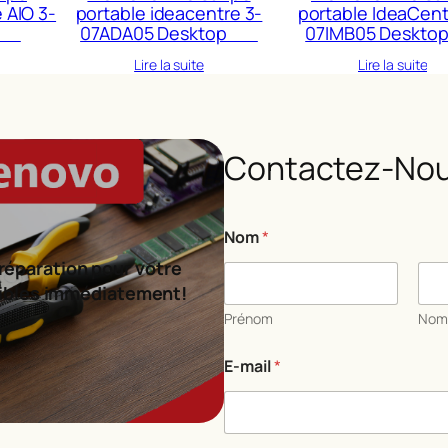
 AIO 3-
portable ideacentre 3-
portable IdeaCent
op
07ADA05 Desktop
07IMB05 Desk
Lire la suite
Lire la suite
Contactez-Nou
Nom
*
réparation pour votre
ibles immédiatement!
Prénom
No
C
E-mail
*
o
m
m
e
n