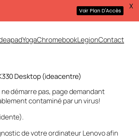
X
Voir Plan D'Accès
Ideapad
Yoga
Chromebook
Legion
Contact
 K330 Desktop (ideacentre)
me ne démarre pas, page demandant
ablement contaminé par un virus!
idente).
gnostic de votre ordinateur Lenovo afin