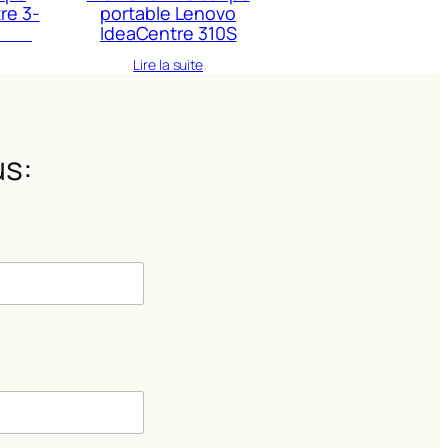
re 3-
portable Lenovo
top
IdeaCentre 310S
Lire la suite
s:
m