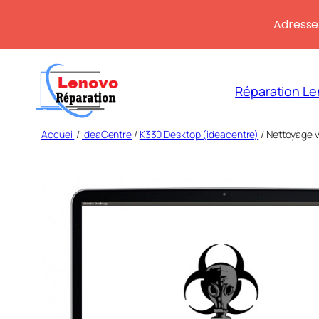
Adresse:
Aller
au
Réparation Le
contenu
Accueil
/
IdeaCentre
/
K330 Desktop (ideacentre)
/ Nettoyage v