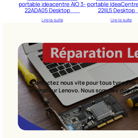
portable ideacentre AIO 3-
portable IdeaCentre
22ADA05 Desktop
22IIL5 Deskt
Lire la suite
Lire la suite
Contactez nous vite pour tous types de 
ordinateur Lenovo. Nous sommes dispon