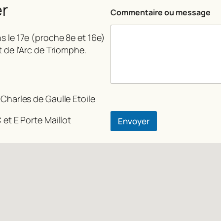
er
t
Commentaire ou message
a
i
r
s le 17e (proche 8e et 16e)
e
t de l’Arc de Triomphe.
o
u
*
 Charles de Gaulle Etoile
 et E Porte Maillot
Envoyer