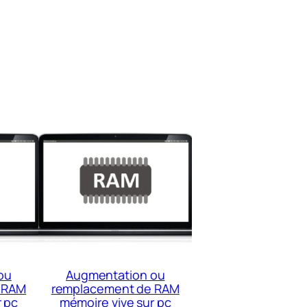
ou
Augmentation ou
 RAM
remplacement de RAM
r pc
mémoire vive sur pc