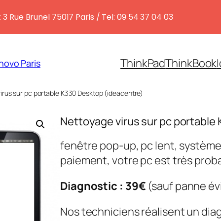
 3 Rue Brunel 75017 Paris / Tel: 09 54 37 04 03
ThinkPad
ThinkBook
novo Paris
irus sur pc portable K330 Desktop (ideacentre)
Nettoyage virus sur pc portable
fenêtre pop-up, pc lent, systè
paiement, votre pc est très prob
Diagnostic : 39€
(sauf panne év
Nos techniciens réalisent un dia