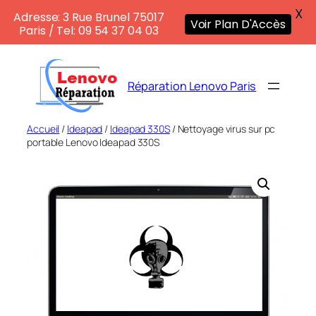
X
Adresse: 3 Rue Brunel 75017
Voir Plan D'Accès
Paris / Tel: 09 54 37 04 03
Aller
au
Réparation Lenovo Paris
contenu
Accueil
/
Ideapad
/
Ideapad 330S
/ Nettoyage virus sur pc
portable Lenovo Ideapad 330S