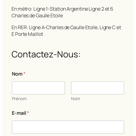
En métro: Ligne 1-Station Argentine Ligne 2 et 6
Charles de Gaulle Etoile
En RER: Ligne A-Charles de Gaulle Etoile, Ligne C et
E Porte Maillot
Contactez-Nous:
E
Nom
*
-
m
a
i
l
Prénom
Nom
*
m
E-mail
*
e
s
s
a