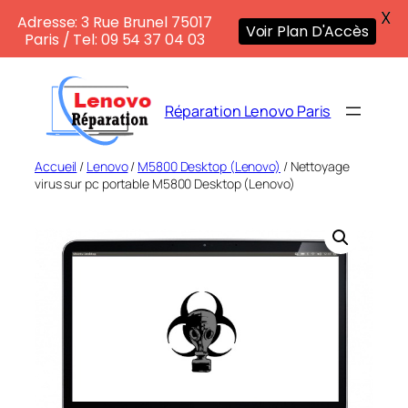
X
Adresse: 3 Rue Brunel 75017
Voir Plan D'Accès
Paris / Tel: 09 54 37 04 03
Aller
au
Réparation Lenovo Paris
contenu
Accueil
/
Lenovo
/
M5800 Desktop (Lenovo)
/ Nettoyage
virus sur pc portable M5800 Desktop (Lenovo)