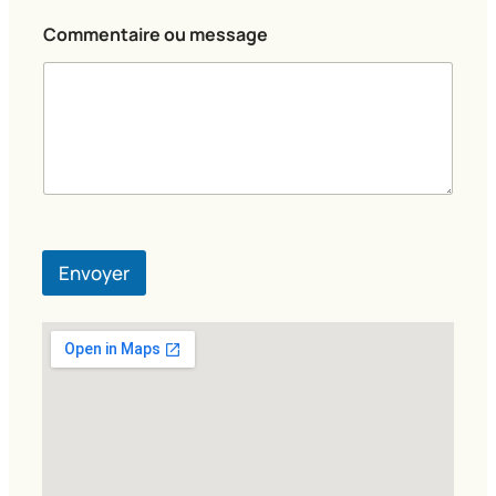
g
e
Commentaire ou message
Envoyer