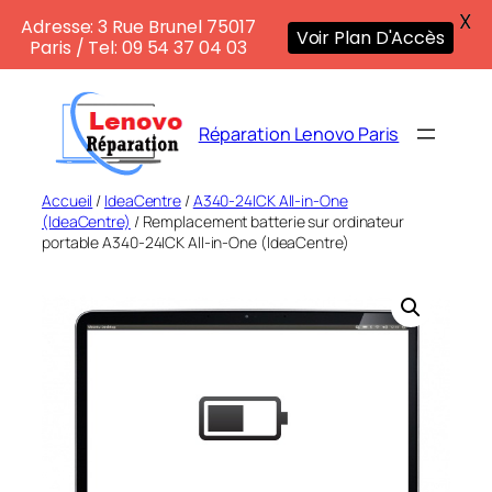
X
Adresse: 3 Rue Brunel 75017
Voir Plan D'Accès
Paris / Tel: 09 54 37 04 03
Aller
au
Réparation Lenovo Paris
contenu
Accueil
/
IdeaCentre
/
A340-24ICK All-in-One
(IdeaCentre)
/ Remplacement batterie sur ordinateur
portable A340-24ICK All-in-One (IdeaCentre)