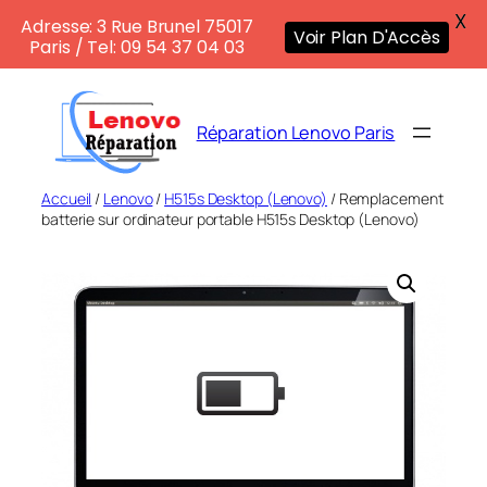
X
Adresse: 3 Rue Brunel 75017
Voir Plan D'Accès
Paris / Tel: 09 54 37 04 03
Aller
au
Réparation Lenovo Paris
contenu
Accueil
/
Lenovo
/
H515s Desktop (Lenovo)
/ Remplacement
batterie sur ordinateur portable H515s Desktop (Lenovo)