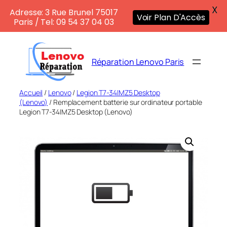
X
Adresse: 3 Rue Brunel 75017
Voir Plan D'Accès
Paris / Tel: 09 54 37 04 03
Aller
au
Réparation Lenovo Paris
contenu
Accueil
/
Lenovo
/
Legion T7-34IMZ5 Desktop
(Lenovo)
/ Remplacement batterie sur ordinateur portable
Legion T7-34IMZ5 Desktop (Lenovo)