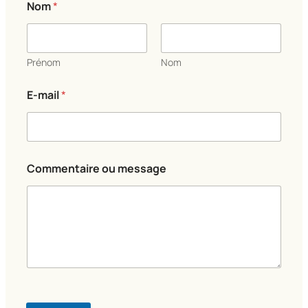
Nom
*
Prénom
Nom
E-mail
*
C
Commentaire ou message
o
m
m
e
n
t
a
i
r
e
*