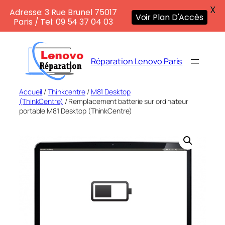
X
Adresse: 3 Rue Brunel 75017
Voir Plan D'Accès
Paris / Tel: 09 54 37 04 03
Aller
au
Réparation Lenovo Paris
contenu
Accueil
/
Thinkcentre
/
M81 Desktop
(ThinkCentre)
/ Remplacement batterie sur ordinateur
portable M81 Desktop (ThinkCentre)