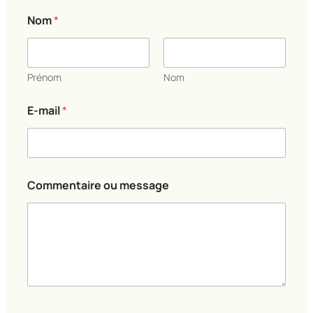
o
Nom
*
u
N
o
m
*
Prénom
Nom
E-mail
*
Commentaire ou message