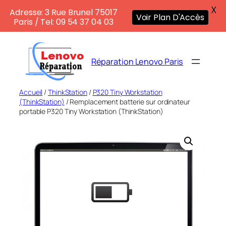
X
Adresse: 3 Rue Brunel 75017
Voir Plan D'Accès
Paris / Tel: 09 54 37 04 03
Aller
au
Réparation Lenovo Paris
contenu
Accueil
/
ThinkStation
/
P320 Tiny Workstation
(ThinkStation)
/ Remplacement batterie sur ordinateur
portable P320 Tiny Workstation (ThinkStation)