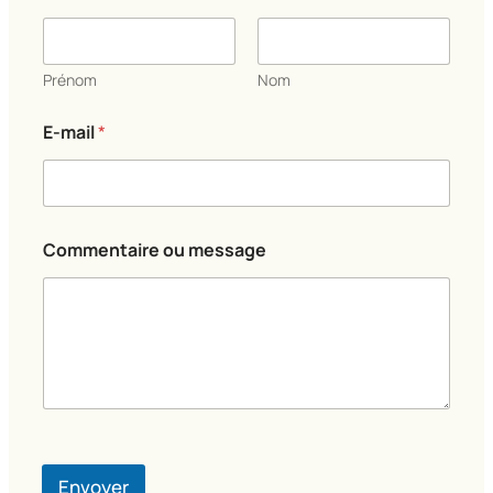
s
s
a
g
Prénom
Nom
e
N
E-mail
*
o
m
N
o
m
Commentaire ou message
Envoyer