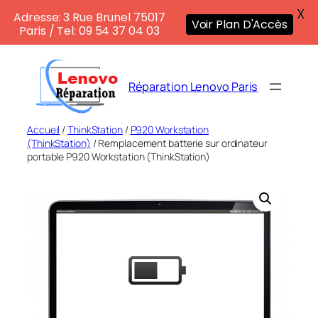
X
Adresse: 3 Rue Brunel 75017
Voir Plan D'Accès
Paris / Tel: 09 54 37 04 03
Aller
au
Réparation Lenovo Paris
contenu
Accueil
/
ThinkStation
/
P920 Workstation
(ThinkStation)
/ Remplacement batterie sur ordinateur
portable P920 Workstation (ThinkStation)