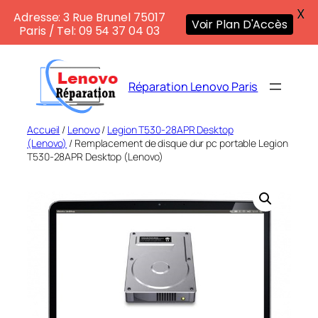
X
Adresse: 3 Rue Brunel 75017
Voir Plan D'Accès
Paris / Tel: 09 54 37 04 03
Aller
au
Réparation Lenovo Paris
contenu
Accueil
/
Lenovo
/
Legion T530-28APR Desktop
(Lenovo)
/ Remplacement de disque dur pc portable Legion
T530-28APR Desktop (Lenovo)