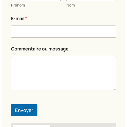
Prénom
Nom
E-mail
*
C
Commentaire ou message
o
m
m
e
n
t
a
i
r
e
*
*
Envoyer