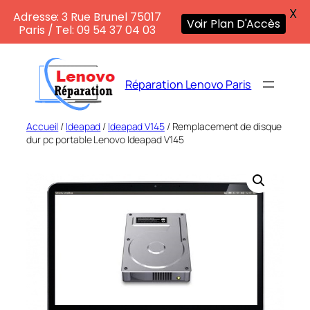
X
Adresse: 3 Rue Brunel 75017
Voir Plan D'Accès
Paris / Tel: 09 54 37 04 03
Aller
au
Réparation Lenovo Paris
contenu
Accueil
/
Ideapad
/
Ideapad V145
/ Remplacement de disque
dur pc portable Lenovo Ideapad V145