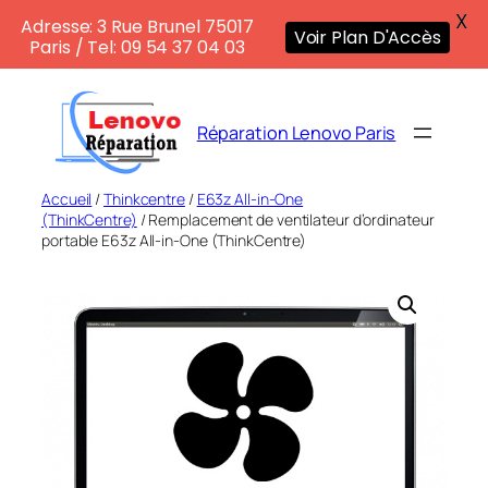
X
Adresse: 3 Rue Brunel 75017
Voir Plan D'Accès
Paris / Tel: 09 54 37 04 03
Aller
au
Réparation Lenovo Paris
contenu
Accueil
/
Thinkcentre
/
E63z All-in-One
(ThinkCentre)
/ Remplacement de ventilateur d’ordinateur
portable E63z All-in-One (ThinkCentre)