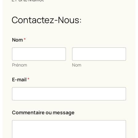
Contactez-Nous:
Nom
*
Prénom
Nom
E-mail
*
E
Commentaire ou message
-
m
a
i
l