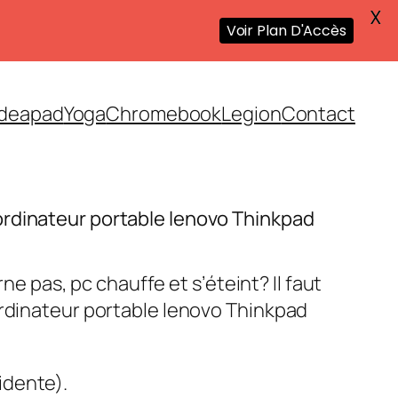
X
Voir Plan D'Accès
Ideapad
Yoga
Chromebook
Legion
Contact
rdinateur portable lenovo Thinkpad
urne pas, pc chauffe et s’éteint? Il faut
ordinateur portable lenovo Thinkpad
idente).