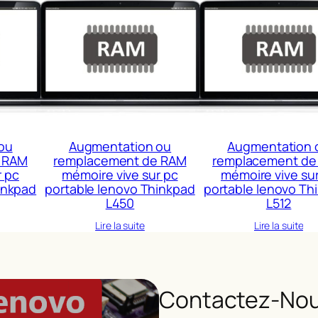
ou
Augmentation ou
Augmentation 
 RAM
remplacement de RAM
remplacement de
r pc
mémoire vive sur pc
mémoire vive su
inkpad
portable lenovo Thinkpad
portable lenovo Th
L450
L512
Lire la suite
Lire la suite
Contactez-Nou