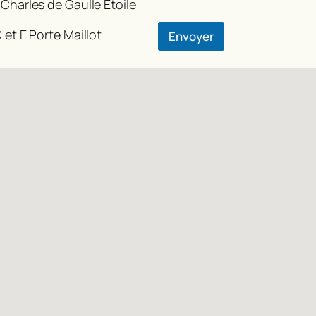
 Charles de Gaulle Etoile
-
m
 et E Porte Maillot
Envoyer
a
i
l