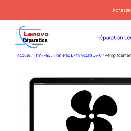
Adresse:
Aller
au
Réparation Le
contenu
Accueil
/
ThinkPad
/
ThinkPad L
/
thinkpad L440
/ Remplacement 