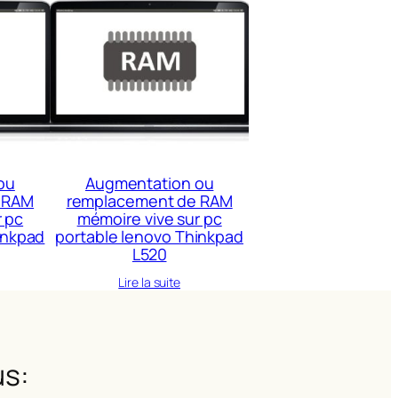
ou
Augmentation ou
 RAM
remplacement de RAM
r pc
mémoire vive sur pc
inkpad
portable lenovo Thinkpad
L520
Lire la suite
s: