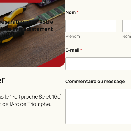
C
Nom
*
o
m
réparation pour votre
m
ibles immédiatement!
e
n
Prénom
No
t
a
E-mail
*
i
r
e
C
o
er
m
Commentaire ou message
m
e
s le 17e (proche 8e et 16e)
n
t
t de l’Arc de Triomphe.
a
i
r
e
E