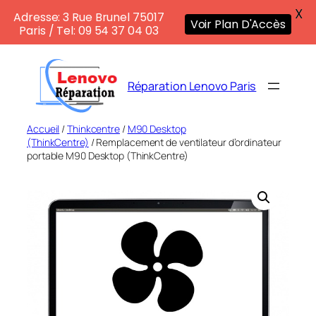
X
Adresse: 3 Rue Brunel 75017
Voir Plan D'Accès
Paris / Tel: 09 54 37 04 03
Aller
au
Réparation Lenovo Paris
contenu
Accueil
/
Thinkcentre
/
M90 Desktop
(ThinkCentre)
/ Remplacement de ventilateur d’ordinateur
portable M90 Desktop (ThinkCentre)