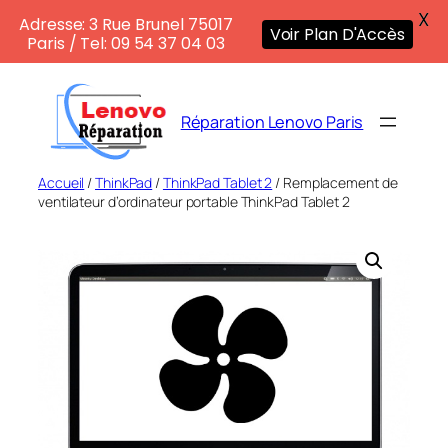
X
Adresse: 3 Rue Brunel 75017
Voir Plan D'Accès
Paris / Tel: 09 54 37 04 03
Aller
au
Réparation Lenovo Paris
contenu
Accueil
/
ThinkPad
/
ThinkPad Tablet 2
/ Remplacement de
ventilateur d’ordinateur portable ThinkPad Tablet 2