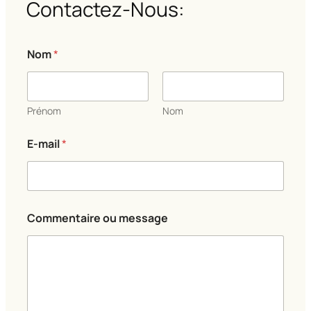
Contactez-Nous:
Nom
*
Prénom
Nom
E-mail
*
C
Commentaire ou message
o
m
m
e
n
t
a