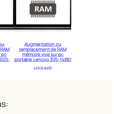
ou
Augmentation ou
 RAM
remplacement de RAM
r pc
mémoire vive sur pc
300S-
portable Lenovo 305-14IBD
Lire la suite
s: