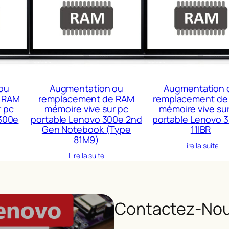
ou
Augmentation ou
Augmentation 
 RAM
remplacement de RAM
remplacement de
r pc
mémoire vive sur pc
mémoire vive su
300e
portable Lenovo 300e 2nd
portable Lenovo 
Gen Notebook (Type
11IBR
81M9)
Lire la suite
Lire la suite
Contactez-Nou