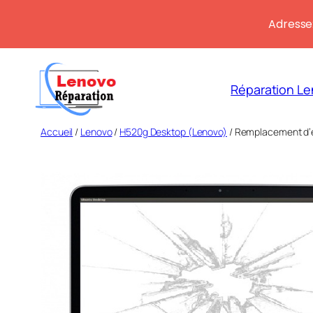
Adresse:
Aller
au
Réparation Le
contenu
Accueil
/
Lenovo
/
H520g Desktop (Lenovo)
/ Remplacement d’é