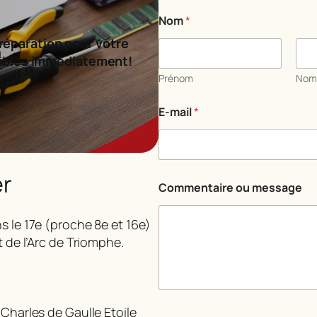
Nom
*
réparation pour votre
ibles immédiatement!
Prénom
No
*
E-mail
*
m
e
s
s
a
er
g
Commentaire ou message
e
*
s le 17e (proche 8e et 16e)
t de l’Arc de Triomphe.
 Charles de Gaulle Etoile