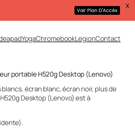
X
Voir Plan D'Accès
Ideapad
Yoga
Chromebook
Legion
Contact
eur portable H520g Desktop (Lenovo)
 blancs, écran blanc, écran noir, plus de
e H520g Desktop (Lenovo) est à
idente).