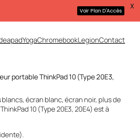
X
Voir Plan D'Accès
Ideapad
Yoga
Chromebook
Legion
Contact
ur portable ThinkPad 10 (Type 20E3,
 blancs, écran blanc, écran noir, plus de
 ThinkPad 10 (Type 20E3, 20E4) est à
idente).