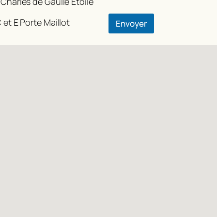
 Charles de Gaulle Etoile
u
 et E Porte Maillot
Envoyer