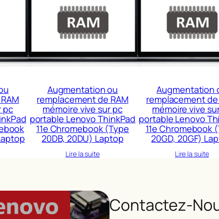
ou
Augmentation ou
Augmentation 
 RAM
remplacement de RAM
remplacement de
r pc
mémoire vive sur pc
mémoire vive su
inkPad
portable Lenovo ThinkPad
portable Lenovo Th
mebook
11e Chromebook (Type
11e Chromebook 
Laptop
20DB, 20DU) Laptop
20GD, 20GF) Lap
Lire la suite
Lire la suite
Contactez-Nou