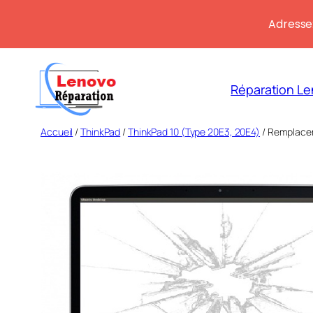
Adresse:
Aller
au
Réparation Le
contenu
Accueil
/
ThinkPad
/
ThinkPad 10 (Type 20E3, 20E4)
/ Remplacem