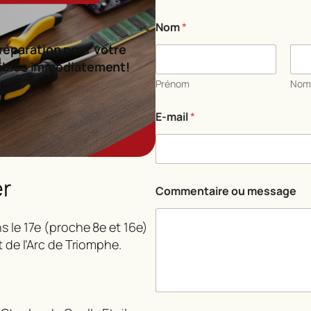
C
Nom
*
o
m
réparation pour votre
m
ibles immédiatement!
e
n
Prénom
No
t
a
E-mail
*
i
r
e
C
o
er
m
Commentaire ou message
m
e
s le 17e (proche 8e et 16e)
n
t
t de l’Arc de Triomphe.
a
i
r
e
o