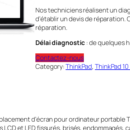
Nos techniciens réalisent un dia
d’établir un devis de réparation.
réparation.
Délai diagnostic
: de quelques h
Contactez-nous
Category:
ThinkPad
, 
ThinkPad 10
mplacement d’écran pour ordinateur portable 
s LCD et LED fissurés, brisés, endommagés, c