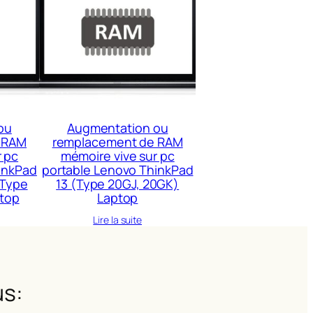
ou
Augmentation ou
 RAM
remplacement de RAM
r pc
mémoire vive sur pc
inkPad
portable Lenovo ThinkPad
(Type
13 (Type 20GJ, 20GK)
top
Laptop
Lire la suite
s: