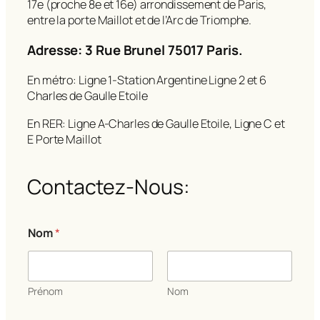
17e (proche 8e et 16e) arrondissement de Paris,
entre la porte Maillot et de l’Arc de Triomphe.
Adresse: 3 Rue Brunel 75017 Paris.
En métro: Ligne 1-Station Argentine Ligne 2 et 6
Charles de Gaulle Etoile
En RER: Ligne A-Charles de Gaulle Etoile, Ligne C et
E Porte Maillot
Contactez-Nous:
C
Nom
*
o
m
m
e
n
Prénom
Nom
t
a