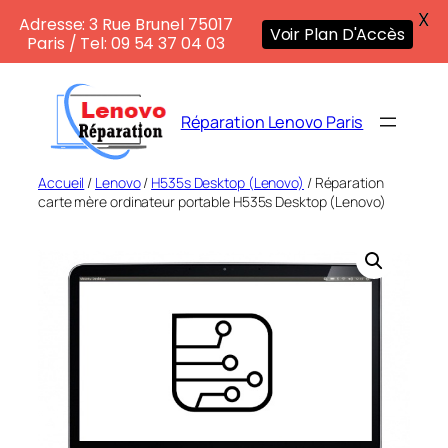
X
Adresse: 3 Rue Brunel 75017
Voir Plan D'Accès
Paris / Tel: 09 54 37 04 03
Aller
au
Réparation Lenovo Paris
contenu
Accueil
/
Lenovo
/
H535s Desktop (Lenovo)
/ Réparation
carte mère ordinateur portable H535s Desktop (Lenovo)