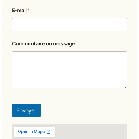
*
E-mail
*
o
u
*
Commentaire ou message
Envoyer