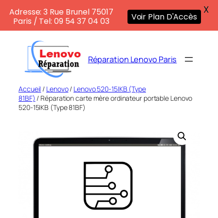
X
Adresse: 3 Rue Brunel 75017
Voir Plan D'Accès
Paris / Tel: 09 54 37 04 03
Aller
au
Réparation Lenovo Paris
contenu
Accueil
/
Lenovo
/
Lenovo 520-15IKB (Type
81BF)
/ Réparation carte mère ordinateur portable Lenovo
520-15IKB (Type 81BF)