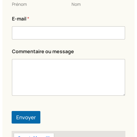
Prénom
Nom
*
E-mail
*
*
E
-
m
a
i
Commentaire ou message
l
Envoyer