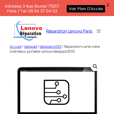
X
Adresse: 3 Rue Brunel 75017
Voir Plan D'Accès
Paris / Tel: 09 54 37 04 03
Aller
au
Réparation Lenovo Paris
contenu
Accueil
/
Ideapad
/
Ideapad d330
/ Réparation carte mère
ordinateur portable Lenovo Ideapad d330