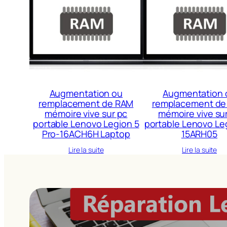
Augmentation ou
Augmentation 
remplacement de RAM
remplacement de
mémoire vive sur pc
mémoire vive su
portable Lenovo Legion 5
portable Lenovo Le
Pro-16ACH6H Laptop
15ARH05
Lire la suite
Lire la suite