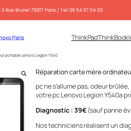
 3 Rue Brunel 75017 Paris / Tel: 09 54 37 04 03
ThinkPad
ThinkBook
novo Paris
eur portable Lenovo Legion Y540
Réparation carte mère ordinateu
pc ne s’allume pas, odeur brûlée
votre pc Lenovo Legion Y540a p
Diagnostic : 39€
(sauf panne év
Nos techniciens réalisent un dia