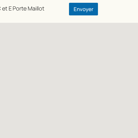
l
*
 et E Porte Maillot
Envoyer