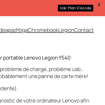
X
Voir Plan D'Accès
Ideapad
Yoga
Chromebook
Legion
Contact
r portable Lenovo Legion Y540
, problème de charge, problème usb…
robablement une panne de carte mère!
idente).
gnostic de votre ordinateur Lenovo afin