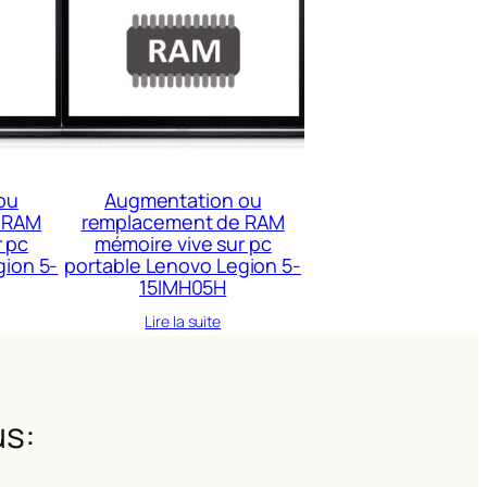
ou
Augmentation ou
 RAM
remplacement de RAM
r pc
mémoire vive sur pc
gion 5-
portable Lenovo Legion 5-
15IMH05H
Lire la suite
s: