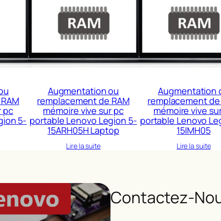
ou
Augmentation ou
Augmentation 
 RAM
remplacement de RAM
remplacement de
r pc
mémoire vive sur pc
mémoire vive su
gion 5-
portable Lenovo Legion 5-
portable Lenovo Le
15ARH05H Laptop
15IMH05
Lire la suite
Lire la suite
Contactez-Nou