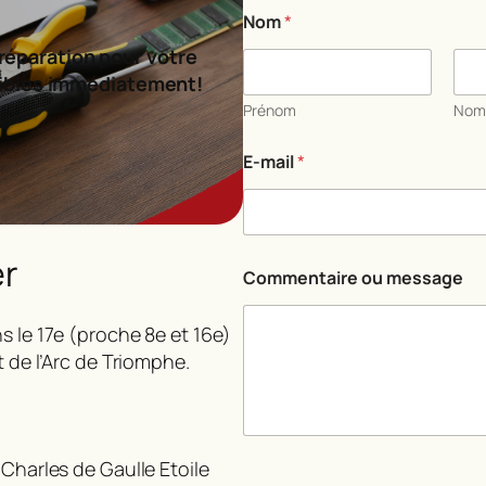
Nom
*
réparation pour votre
ibles immédiatement!
Prénom
No
E-mail
*
er
E
Commentaire ou message
-
m
a
s le 17e (proche 8e et 16e)
i
t de l’Arc de Triomphe.
l
E
-
m
a
 Charles de Gaulle Etoile
i