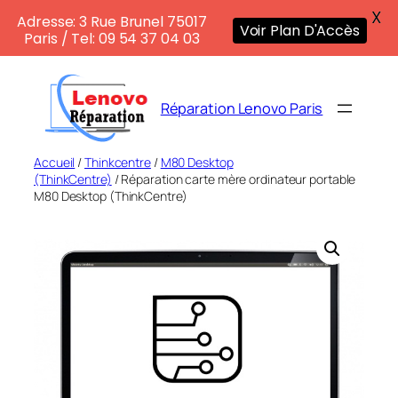
X
Adresse: 3 Rue Brunel 75017
Voir Plan D'Accès
Paris / Tel: 09 54 37 04 03
Aller
au
Réparation Lenovo Paris
contenu
Accueil
/
Thinkcentre
/
M80 Desktop
(ThinkCentre)
/ Réparation carte mère ordinateur portable
M80 Desktop (ThinkCentre)