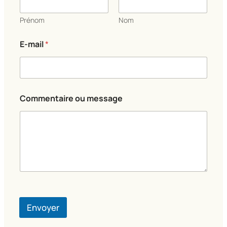
Prénom
Nom
E-mail
*
o
Commentaire ou message
u
o
u
E
-
m
a
i
l
Envoyer