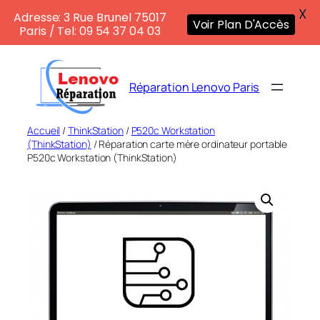
X
Adresse: 3 Rue Brunel 75017
Voir Plan D'Accès
Paris / Tel: 09 54 37 04 03
Aller
au
Réparation Lenovo Paris
contenu
Accueil
/
ThinkStation
/
P520c Workstation
(ThinkStation)
/ Réparation carte mère ordinateur portable
P520c Workstation (ThinkStation)