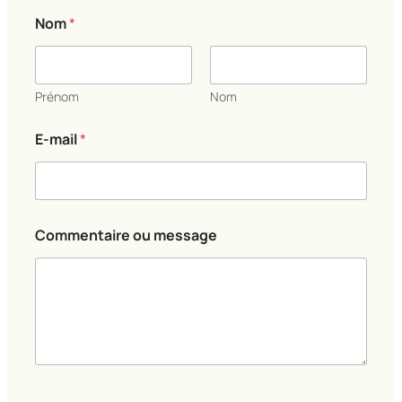
Nom
*
Prénom
Nom
E-mail
*
E
Commentaire ou message
-
m
a
i
l
o
u
*