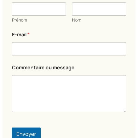
Prénom
Nom
E-mail
*
N
Commentaire ou message
o
m
C
o
m
m
e
n
t
a
i
r
Envoyer