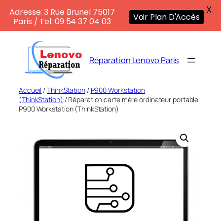
X
Adresse: 3 Rue Brunel 75017
Voir Plan D'Accès
Paris / Tel: 09 54 37 04 03
Aller
au
Réparation Lenovo Paris
contenu
Accueil
/
ThinkStation
/
P900 Workstation
(ThinkStation)
/ Réparation carte mère ordinateur portable
P900 Workstation (ThinkStation)