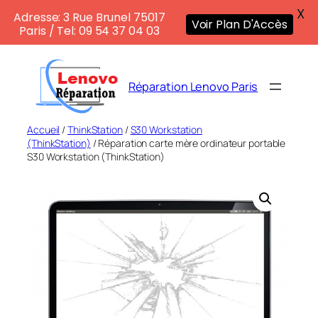
X
Adresse: 3 Rue Brunel 75017
Voir Plan D'Accès
Paris / Tel: 09 54 37 04 03
Aller
au
Réparation Lenovo Paris
contenu
Accueil
/
ThinkStation
/
S30 Workstation
(ThinkStation)
/ Réparation carte mère ordinateur portable
S30 Workstation (ThinkStation)