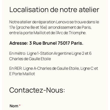
Localisation de notre atelier
Notre atelier de réparation Lenovo se trouve dans le
17e (proche 8e et 16e) arrondissement de Paris,
entre la porte Maillot et de l’Arc de Triomphe.
Adresse: 3 Rue Brunel 75017 Paris.
En métro: Ligne 1-Station Argentine Ligne 2 et 6
Charles de Gaulle Etoile
En RER: Ligne A-Charles de Gaulle Etoile, Ligne C et
E Porte Maillot
Contactez-Nous:
*
Nom
*
o