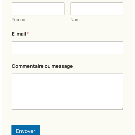
u
m
e
s
Prénom
Nom
s
a
E-mail
*
g
e
Commentaire ou message
Envoyer