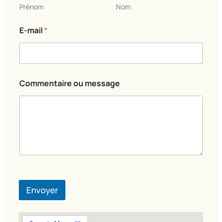
Prénom
Nom
E-mail
*
E
Commentaire ou message
-
m
a
i
l
o
u
N
o
m
Envoyer