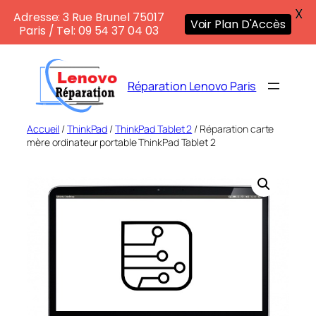
X
Adresse: 3 Rue Brunel 75017
Voir Plan D'Accès
Paris / Tel: 09 54 37 04 03
Aller
au
Réparation Lenovo Paris
contenu
Accueil
/
ThinkPad
/
ThinkPad Tablet 2
/ Réparation carte
mère ordinateur portable ThinkPad Tablet 2