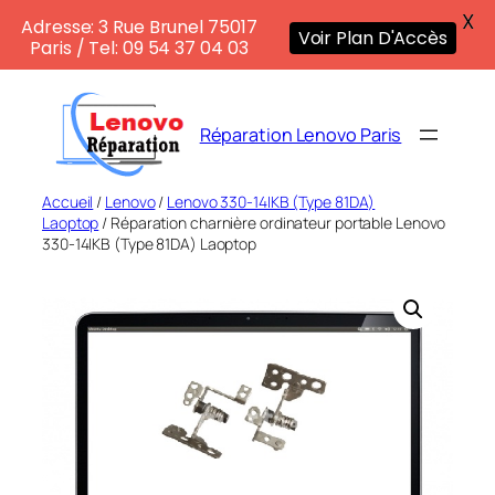
X
Adresse: 3 Rue Brunel 75017
Voir Plan D'Accès
Paris / Tel: 09 54 37 04 03
Aller
au
Réparation Lenovo Paris
contenu
Accueil
/
Lenovo
/
Lenovo 330-14IKB (Type 81DA)
Laoptop
/ Réparation charnière ordinateur portable Lenovo
330-14IKB (Type 81DA) Laoptop