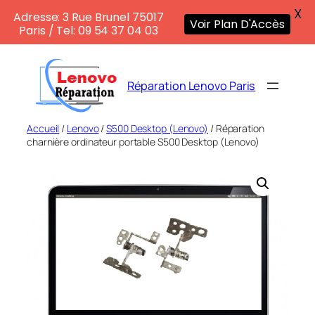
X
Adresse: 3 Rue Brunel 75017
Voir Plan D'Accès
Paris / Tel: 09 54 37 04 03
Aller
au
Réparation Lenovo Paris
contenu
Accueil
/
Lenovo
/
S500 Desktop (Lenovo)
/ Réparation
charnière ordinateur portable S500 Desktop (Lenovo)