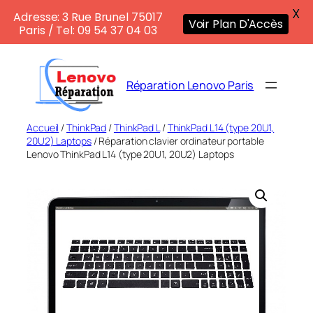
X
Adresse: 3 Rue Brunel 75017
Voir Plan D'Accès
Paris / Tel: 09 54 37 04 03
Aller
au
Réparation Lenovo Paris
contenu
Accueil
/
ThinkPad
/
ThinkPad L
/
ThinkPad L14 (type 20U1,
20U2) Laptops
/ Réparation clavier ordinateur portable
Lenovo ThinkPad L14 (type 20U1, 20U2) Laptops