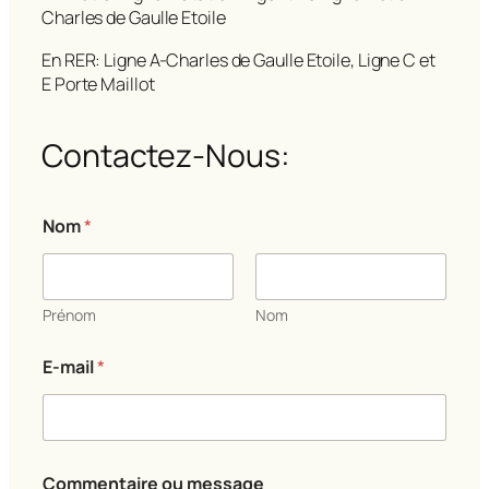
Charles de Gaulle Etoile
En RER: Ligne A-Charles de Gaulle Etoile, Ligne C et
E Porte Maillot
Contactez-Nous:
Nom
*
Prénom
Nom
C
E-mail
*
o
m
m
e
n
t
Commentaire ou message